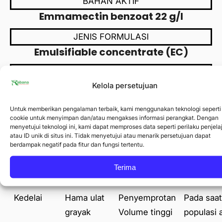
BAHAN AKTIF
Emmamectin benzoat 22 g/l
JENIS FORMULASI
Emulsifiable concentrate (EC)
No.Registrasi
Kelola persetujuan
RI.01010120093332
Saran Penggunaan
Untuk memberikan pengalaman terbaik, kami menggunakan teknologi seperti
cookie untuk menyimpan dan/atau mengakses informasi perangkat. Dengan
menyetujui teknologi ini, kami dapat memproses data seperti perilaku penjel
Jenis
Sasaran
Cara Aplikasi
Waktu
atau ID unik di situs ini. Tidak menyetujui atau menarik persetujuan dapat
berdampak negatif pada fitur dan fungsi tertentu.
Tanaman
dan
Aplikasi
Konsentrasi
Terima
Anjuran
Kedelai
Hama ulat
Penyemprotan
Pada saat
grayak
Volume tinggi
populasi 