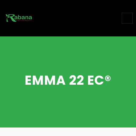
Skip
to
content
EMMA 22 EC®