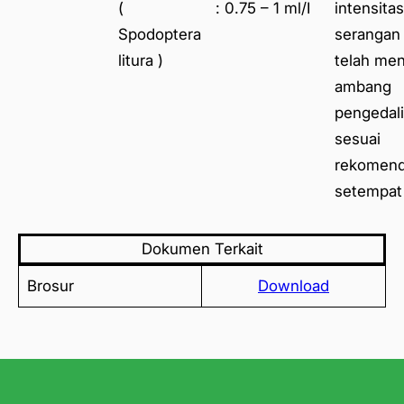
(
: 0.75 – 1 ml/I
intensitas
Spodoptera
serangan
litura )
telah me
ambang
pengedal
sesuai
rekomend
setempat
Dokumen Terkait
Brosur
Download